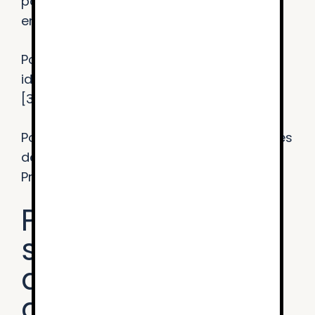
por parte del usuario [3.2.2 Al recibir
entradas]
Podrían existir algunos textos en otro
idioma no etiquetados correctamente
[3.1.2 Idioma de las partes]
Podrían existir errores de código puntuales
de edición en alguna página web. [4.1.1
Procesamiento]
Preparación de la
siguiente
declaración de
accesibilidad