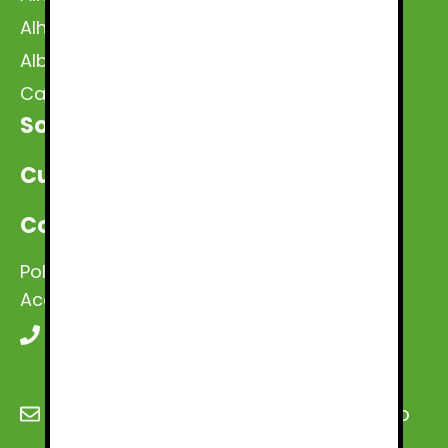
Alhambra sin Palacios
Albaicín y Sacromonte
Catedral y Capilla Real
Sobre
nosotros
Curiosidades de Granada
Contacto
Política Privacidad
·
Aviso legal
·
Cookies
·
Accesibilidad
+34 613 71 27 05
reservas@enjoyalhambra.com
;
administración@enjoyalhambra.co
m