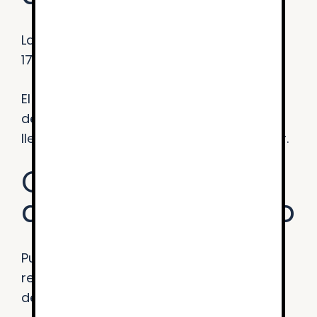
La presente declaración fue preparada el
17 de marzo de 2023
El método empleado para preparar la
declaración ha sido una autoevaluación
llevada a cabo por el Agente Digitalizador.
Observaciones y
datos de contacto
Puede realizar comunicaciones sobre
requisitos de accesibilidad (articulo 10.2.a
del RD 1112/2018) como por ejemplo: