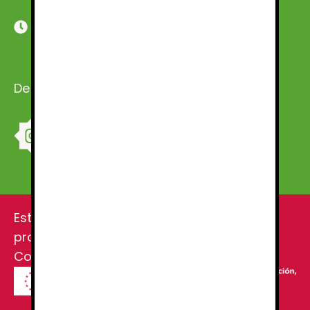
DE LUNES A SÁBADO
De 9:00 a 18:00
Esta web ha sido creada gracias al
programa KitDigital en la solución de
Comercio Electrónico