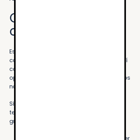
Contenido
opcional
Este portal está diseñado para poder
cambiar el tamaño del texto y el color, así
como el fondo de la página mediante las
opciones de configuración estándar de los
navegadores.
Si desea cambiar el tamaño de letra del
texto en los principales navegadores
gráficos, utilice los siguientes menús:
Internet Explorer, Mozilla y Firefox: Ver