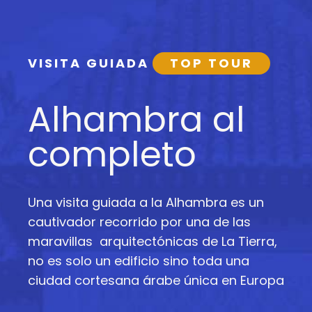
VISITA GUIADA
TOP TOUR
Alhambra al
completo
Una visita guiada a la Alhambra es un
cautivador recorrido por una de las
maravillas arquitectónicas de La Tierra,
no es solo un edificio sino toda una
ciudad cortesana árabe única en Europa